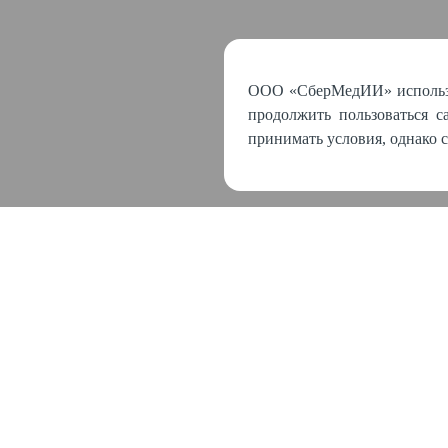
ООО «СберМедИИ» используе
продолжить пользоваться с
принимать условия, однако с
нтр
публикации
ионная безопасность