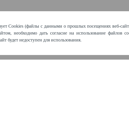
т Cookies (файлы с данными о прошлых посещениях веб-сайта)
айтом, необходимо дать согласие на использование файлов co
айт будет недоступен для использования.
contact@sbermed.ai
Связаться с нами
Версия для слабовидящих