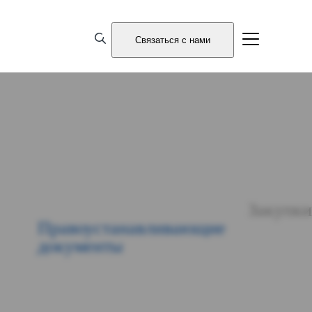
Связаться с нами
Закупки
Правоустанавливающие
документы